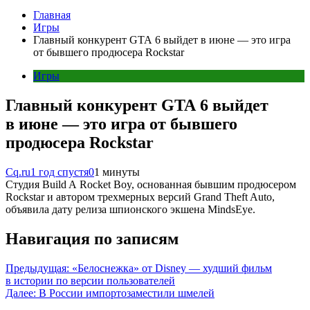
Главная
Игры
Главный конкурент GTA 6 выйдет в июне — это игра
от бывшего продюсера Rockstar
Игры
Главный конкурент GTA 6 выйдет
в июне — это игра от бывшего
продюсера Rockstar
Cq.ru
1 год спустя
0
1 минуты
Студия Build A Rocket Boy, основанная бывшим продюсером
Rockstar и автором трехмерных версий Grand Theft Auto,
объявила дату релиза шпионского экшена MindsEye.
Навигация по записям
Предыдущая:
«Белоснежка» от Disney — худший фильм
в истории по версии пользователей
Далее:
В России импортозаместили шмелей