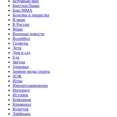
Безумный мир
Биатлон/Лыжи
Бокс/MMA
Болезни и лекарства
В мире
В России
Вещи
Военные новости
Волейбол
Гаджеты
Дети
Дом и сад
Еда
Звёзды
Здоровье
Зимние виды спорта
ЗОЖ
Игры
Импортозамещение
Интернет
Истории
Компании
Криминал
Культура
Лайфхаки