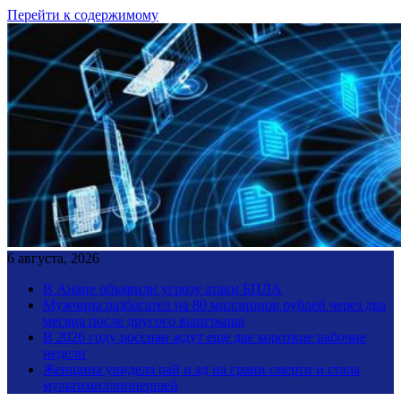
Перейти к содержимому
6 августа, 2026
В Анапе объявили угрозу атаки БПЛА
Мужчина разбогател на 80 миллионов рублей через два
месяца после другого выигрыша
В 2026 году россиян ждут еще две короткие рабочие
недели
Женщина увидела рай и ад на грани смерти и стала
мультимиллионершей