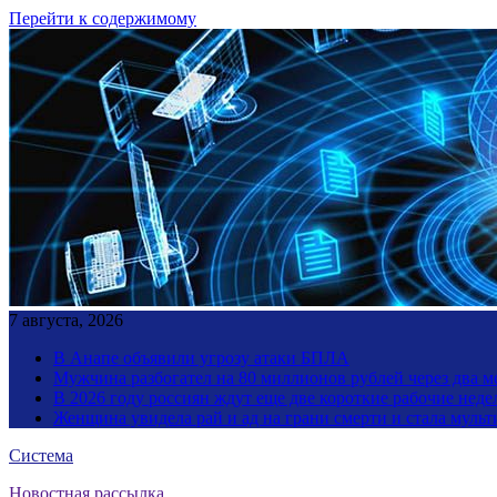
Перейти к содержимому
7 августа, 2026
В Анапе объявили угрозу атаки БПЛА
Мужчина разбогател на 80 миллионов рублей через два 
В 2026 году россиян ждут еще две короткие рабочие неде
Женщина увидела рай и ад на грани смерти и стала мул
Система
Новостная рассылка