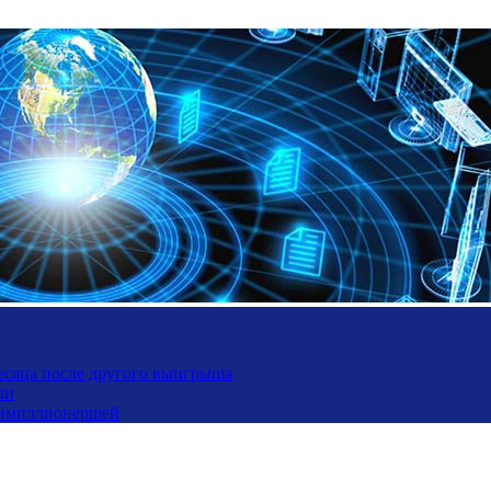
месяца после другого выигрыша
ли
ьтимиллионершей