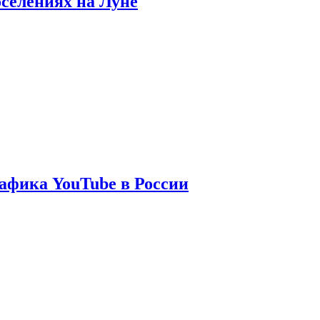
оселениях на Луне
афика YouTube в России