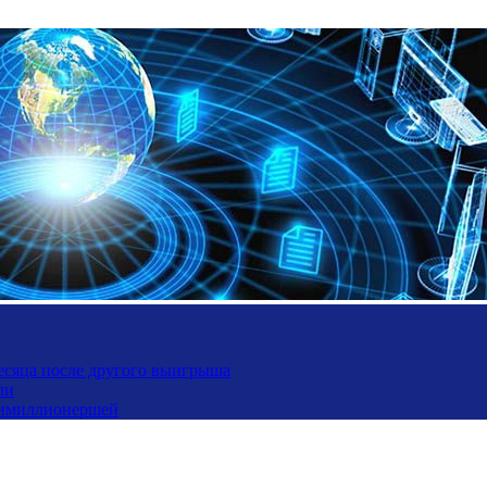
месяца после другого выигрыша
ли
ьтимиллионершей