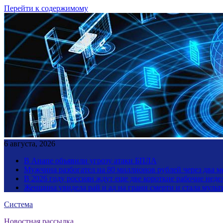
Перейти к содержимому
6 августа, 2026
В Анапе объявили угрозу атаки БПЛА
Мужчина разбогател на 80 миллионов рублей через два 
В 2026 году россиян ждут еще две короткие рабочие неде
Женщина увидела рай и ад на грани смерти и стала мул
Система
Новостная рассылка