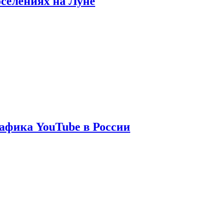
оселениях на Луне
афика YouTube в России