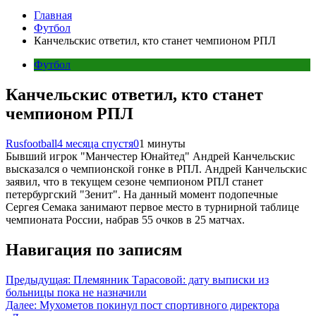
Главная
Футбол
Канчельскис ответил, кто станет чемпионом РПЛ
Футбол
Канчельскис ответил, кто станет
чемпионом РПЛ
Rusfootball
4 месяца спустя
0
1 минуты
Бывший игрок "Манчестер Юнайтед" Андрей Канчельскис
высказался о чемпионской гонке в РПЛ. Андрей Канчельскис
заявил, что в текущем сезоне чемпионом РПЛ станет
петербургский "Зенит". На данный момент подопечные
Сергея Семака занимают первое место в турнирной таблице
чемпионата России, набрав 55 очков в 25 матчах.
Навигация по записям
Предыдущая:
Племянник Тарасовой: дату выписки из
больницы пока не назначили
Далее:
Мухометов покинул пост спортивного директора