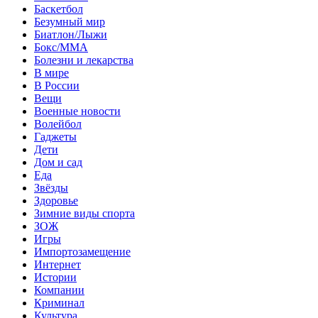
Баскетбол
Безумный мир
Биатлон/Лыжи
Бокс/MMA
Болезни и лекарства
В мире
В России
Вещи
Военные новости
Волейбол
Гаджеты
Дети
Дом и сад
Еда
Звёзды
Здоровье
Зимние виды спорта
ЗОЖ
Игры
Импортозамещение
Интернет
Истории
Компании
Криминал
Культура