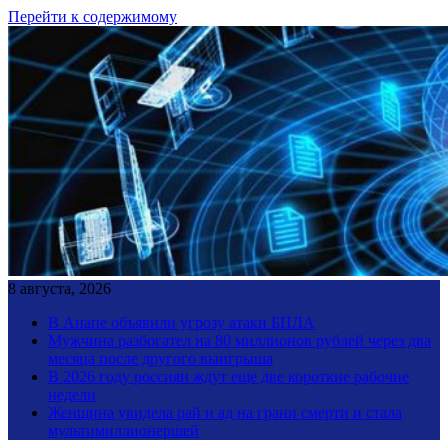
Перейти к содержимому
8 августа, 2026
В Анапе объявили угрозу атаки БПЛА
Мужчина разбогател на 80 миллионов рублей через два
месяца после другого выигрыша
В 2026 году россиян ждут еще две короткие рабочие
недели
Женщина увидела рай и ад на грани смерти и стала
мультимиллионершей