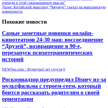
очереди к этой сокровищнице мысли”
Далее:
Китайский марсоход “Чжужун” съехал на марсианскую
поверхность
Похожие новости
Самые заметные новинки онлайн-
кинотеатров 24-30 мая: воссоединение
“Друзей”, возвращение в 90-е,
перезапуск психотерапевтических
историй
NEWSru.com :: Культура
5 лет спустя
0
Роскомнадзор предупредил Disney из-за
мультфильма c героем-геем, который
боится рассказать родителям о своей
ориентации