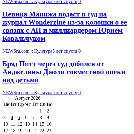
NEWSru.com :: Культура
5 лет спустя
0
Певица Манижа подаст в суд на
журнал Wonderzine из-за колонки о ее
связях с АП и миллиардером Юрием
Ковальчуком
NEWSru.com :: Культура
5 лет спустя
0
Брэд Питт через суд добился от
Анджелины Джоли совместной опеки
над детьми
NEWSru.com :: Культура
5 лет спустя
0
Август 2026
Пн
Вт
Ср
Чт
Пт
Сб
Вс
1
2
3
4
5
6
7
8
9
10
11
12
13
14
15
16
17
18
19
20
21
22
23