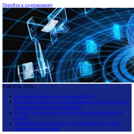
Перейти к содержимому
9 августа, 2026
В Анапе объявили угрозу атаки БПЛА
Мужчина разбогател на 80 миллионов рублей через два
месяца после другого выигрыша
В 2026 году россиян ждут еще две короткие рабочие
недели
Женщина увидела рай и ад на грани смерти и стала
мультимиллионершей