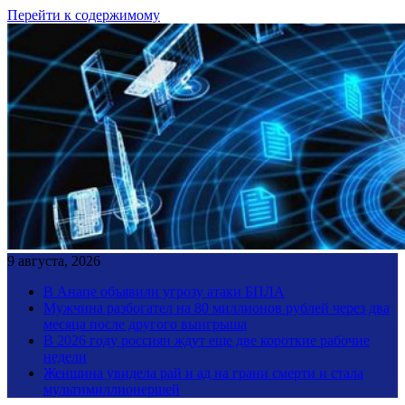
Перейти к содержимому
9 августа, 2026
В Анапе объявили угрозу атаки БПЛА
Мужчина разбогател на 80 миллионов рублей через два
месяца после другого выигрыша
В 2026 году россиян ждут еще две короткие рабочие
недели
Женщина увидела рай и ад на грани смерти и стала
мультимиллионершей