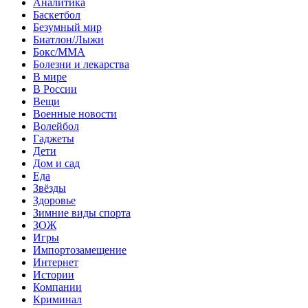
Аналитика
Баскетбол
Безумный мир
Биатлон/Лыжи
Бокс/MMA
Болезни и лекарства
В мире
В России
Вещи
Военные новости
Волейбол
Гаджеты
Дети
Дом и сад
Еда
Звёзды
Здоровье
Зимние виды спорта
ЗОЖ
Игры
Импортозамещение
Интернет
Истории
Компании
Криминал