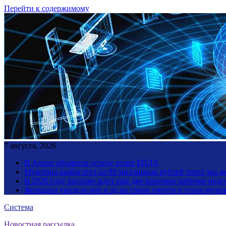
Перейти к содержимому
7 августа, 2026
В Анапе объявили угрозу атаки БПЛА
Мужчина разбогател на 80 миллионов рублей через два 
В 2026 году россиян ждут еще две короткие рабочие неде
Женщина увидела рай и ад на грани смерти и стала мул
Система
Новостная рассылка