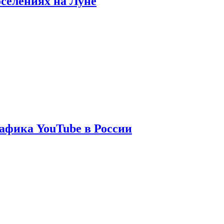
оселениях на Луне
афика YouTube в России