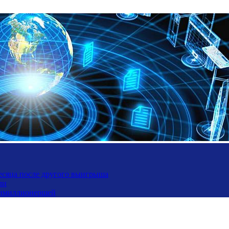
месяца после другого выигрыша
ли
ьтимиллионершей