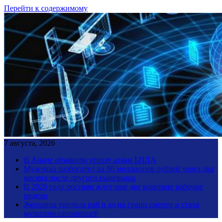
Перейти к содержимому
7 августа, 2026
В Анапе объявили угрозу атаки БПЛА
Мужчина разбогател на 80 миллионов рублей через два
месяца после другого выигрыша
В 2026 году россиян ждут еще две короткие рабочие
недели
Женщина увидела рай и ад на грани смерти и стала
мультимиллионершей