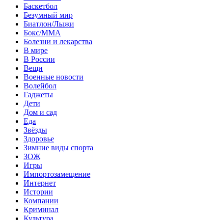
Баскетбол
Безумный мир
Биатлон/Лыжи
Бокс/MMA
Болезни и лекарства
В мире
В России
Вещи
Военные новости
Волейбол
Гаджеты
Дети
Дом и сад
Еда
Звёзды
Здоровье
Зимние виды спорта
ЗОЖ
Игры
Импортозамещение
Интернет
Истории
Компании
Криминал
Культура