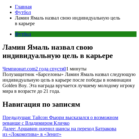
Главная
Футбол
Ламин Ямаль назвал свою индивидуальную цель
в карьере
Футбол
Ламин Ямаль назвал свою
индивидуальную цель в карьере
Чемпионат.com
2 года спустя
0
1 минуты
Полузащитник «Барселоны» Ламин Ямаль назвал следующую
индивидуальную цель в карьере после победы в номинации
Golden Boy. Эта награда вручается лучшему молодому игроку
мира в возрасте до 21 года.
Навигация по записям
Предыдущая:
Тайсон Фьюри высказался о возможном
реванше с Владимиром Кличко
Далее:
Аршавин оценил шансы на переход Батракова
из «Локомотива» в «Зенит»