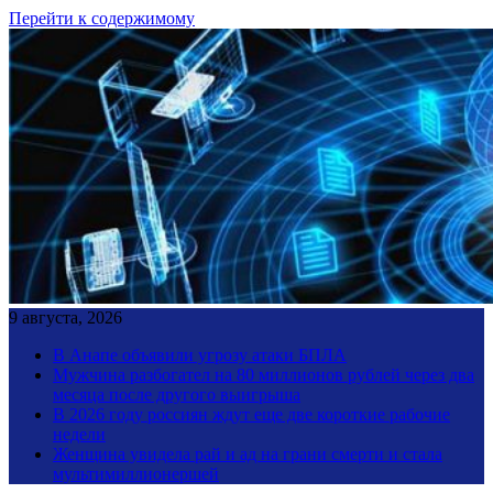
Перейти к содержимому
9 августа, 2026
В Анапе объявили угрозу атаки БПЛА
Мужчина разбогател на 80 миллионов рублей через два
месяца после другого выигрыша
В 2026 году россиян ждут еще две короткие рабочие
недели
Женщина увидела рай и ад на грани смерти и стала
мультимиллионершей