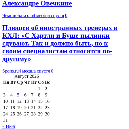
Александре Овечкине
Чемпионат.com
4 месяца спустя
0
Плющев об иностранных тренерах в
КХЛ: «С Хартли и Буше пылинки
сдувают. Так и должно быть, но к
своим специалистам относятся по-
другому»
Sports.ru
4 месяца спустя
0
Август 2026
Пн
Вт
Ср
Чт
Пт
Сб
Вс
1
2
3
4
5
6
7
8
9
10
11
12
13
14
15
16
17
18
19
20
21
22
23
24
25
26
27
28
29
30
31
« Июл