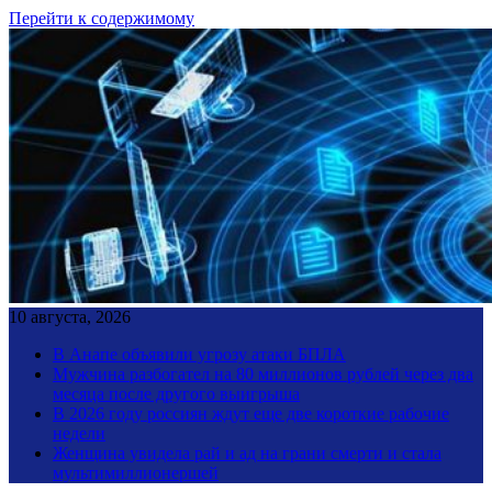
Перейти к содержимому
10 августа, 2026
В Анапе объявили угрозу атаки БПЛА
Мужчина разбогател на 80 миллионов рублей через два
месяца после другого выигрыша
В 2026 году россиян ждут еще две короткие рабочие
недели
Женщина увидела рай и ад на грани смерти и стала
мультимиллионершей