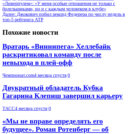
«Ливерпулем»: «У меня особые отношения не только с
болельщиками, но и с каждым человеком в клубе»
Далее:
Джокович побил рекорд Федерера по числу недель в
топ‑5 рейтинга ATP
Похожие новости
Вратарь «Виннипега» Хеллебайк
раскритиковал команду после
невыхода в плей-офф
Чемпионат.com
4 месяца спустя
0
Двукратный обладатель Кубка
Гагарина Клепиш завершил карьеру
ТАСС
4 месяца спустя
0
«Мы не вправе определять его
будущее». Роман Ротенберг — об