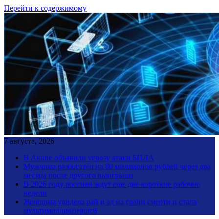
Перейти к содержимому
7 августа, 2026
В Анапе объявили угрозу атаки БПЛА
Мужчина разбогател на 80 миллионов рублей через два
месяца после другого выигрыша
В 2026 году россиян ждут еще две короткие рабочие
недели
Женщина увидела рай и ад на грани смерти и стала
мультимиллионершей