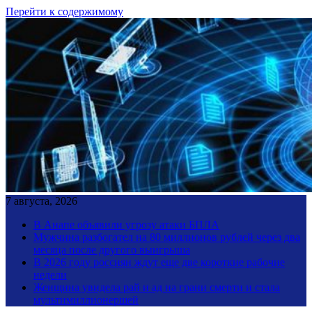
Перейти к содержимому
7 августа, 2026
В Анапе объявили угрозу атаки БПЛА
Мужчина разбогател на 80 миллионов рублей через два
месяца после другого выигрыша
В 2026 году россиян ждут еще две короткие рабочие
недели
Женщина увидела рай и ад на грани смерти и стала
мультимиллионершей