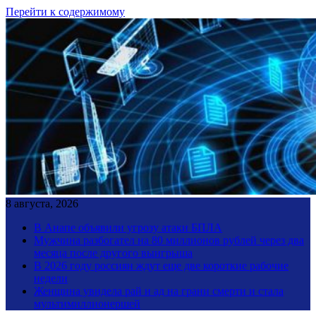
Перейти к содержимому
8 августа, 2026
В Анапе объявили угрозу атаки БПЛА
Мужчина разбогател на 80 миллионов рублей через два
месяца после другого выигрыша
В 2026 году россиян ждут еще две короткие рабочие
недели
Женщина увидела рай и ад на грани смерти и стала
мультимиллионершей