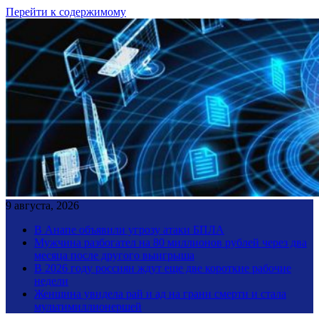
Перейти к содержимому
9 августа, 2026
В Анапе объявили угрозу атаки БПЛА
Мужчина разбогател на 80 миллионов рублей через два
месяца после другого выигрыша
В 2026 году россиян ждут еще две короткие рабочие
недели
Женщина увидела рай и ад на грани смерти и стала
мультимиллионершей