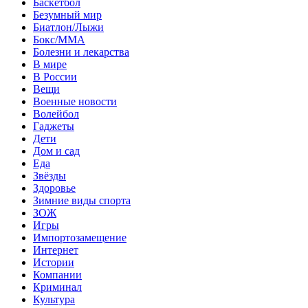
Баскетбол
Безумный мир
Биатлон/Лыжи
Бокс/MMA
Болезни и лекарства
В мире
В России
Вещи
Военные новости
Волейбол
Гаджеты
Дети
Дом и сад
Еда
Звёзды
Здоровье
Зимние виды спорта
ЗОЖ
Игры
Импортозамещение
Интернет
Истории
Компании
Криминал
Культура