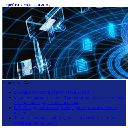
Перейти к содержимому
9 августа, 2026
В Анапе объявили угрозу атаки БПЛА
Мужчина разбогател на 80 миллионов рублей через два
месяца после другого выигрыша
В 2026 году россиян ждут еще две короткие рабочие
недели
Женщина увидела рай и ад на грани смерти и стала
мультимиллионершей