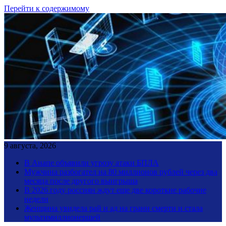
Перейти к содержимому
9 августа, 2026
В Анапе объявили угрозу атаки БПЛА
Мужчина разбогател на 80 миллионов рублей через два
месяца после другого выигрыша
В 2026 году россиян ждут еще две короткие рабочие
недели
Женщина увидела рай и ад на грани смерти и стала
мультимиллионершей