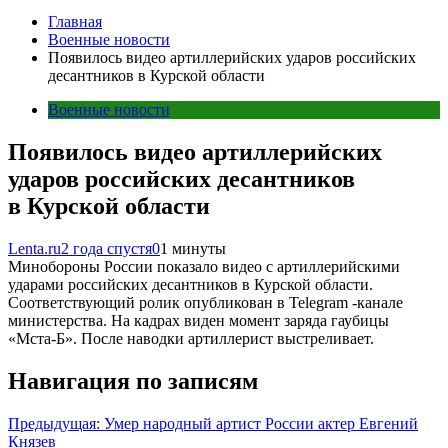
Главная
Военные новости
Появилось видео артиллерийских ударов российских
десантников в Курской области
Военные новости
Появилось видео артиллерийских
ударов российских десантников
в Курской области
Lenta.ru
2 года спустя
0
1 минуты
Минобороны России показало видео с артиллерийскими
ударами российских десантников в Курской области.
Соответствующий ролик опубликован в Telegram -канале
министерства. На кадрах виден момент заряда гаубицы
«Мста-Б». После наводки артиллерист выстреливает.
Навигация по записям
Предыдущая:
Умер народный артист России актер Евгений
Князев