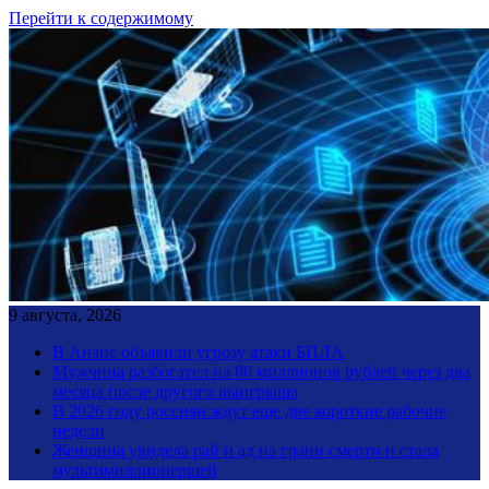
Перейти к содержимому
9 августа, 2026
В Анапе объявили угрозу атаки БПЛА
Мужчина разбогател на 80 миллионов рублей через два
месяца после другого выигрыша
В 2026 году россиян ждут еще две короткие рабочие
недели
Женщина увидела рай и ад на грани смерти и стала
мультимиллионершей