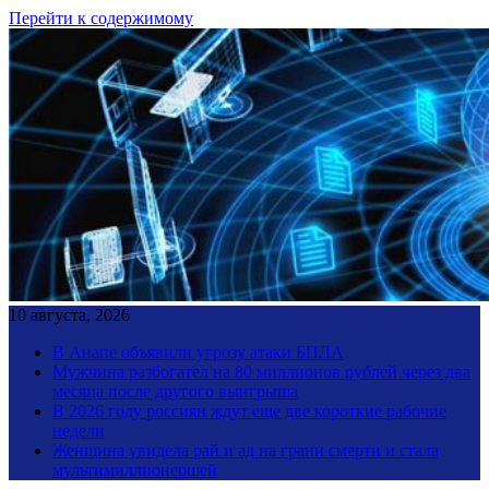
Перейти к содержимому
10 августа, 2026
В Анапе объявили угрозу атаки БПЛА
Мужчина разбогател на 80 миллионов рублей через два
месяца после другого выигрыша
В 2026 году россиян ждут еще две короткие рабочие
недели
Женщина увидела рай и ад на грани смерти и стала
мультимиллионершей