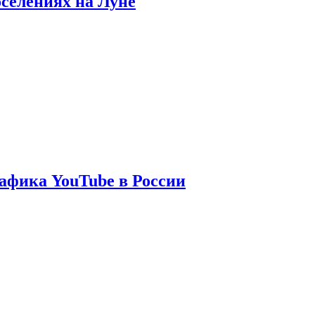
оселениях на Луне
афика YouTube в России