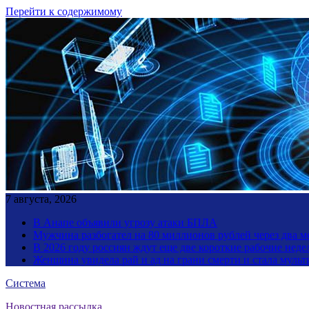
Перейти к содержимому
7 августа, 2026
В Анапе объявили угрозу атаки БПЛА
Мужчина разбогател на 80 миллионов рублей через два 
В 2026 году россиян ждут еще две короткие рабочие неде
Женщина увидела рай и ад на грани смерти и стала мул
Система
Новостная рассылка