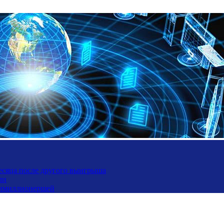
месяца после другого выигрыша
ли
ьтимиллионершей