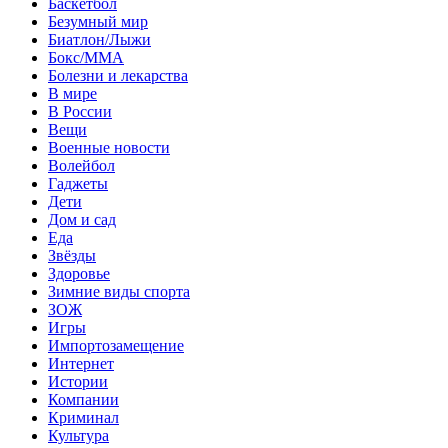
Баскетбол
Безумный мир
Биатлон/Лыжи
Бокс/MMA
Болезни и лекарства
В мире
В России
Вещи
Военные новости
Волейбол
Гаджеты
Дети
Дом и сад
Еда
Звёзды
Здоровье
Зимние виды спорта
ЗОЖ
Игры
Импортозамещение
Интернет
Истории
Компании
Криминал
Культура