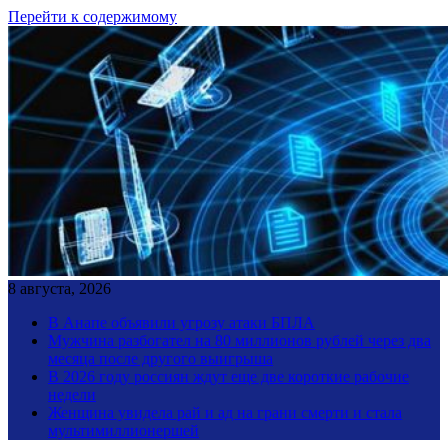
Перейти к содержимому
8 августа, 2026
В Анапе объявили угрозу атаки БПЛА
Мужчина разбогател на 80 миллионов рублей через два
месяца после другого выигрыша
В 2026 году россиян ждут еще две короткие рабочие
недели
Женщина увидела рай и ад на грани смерти и стала
мультимиллионершей