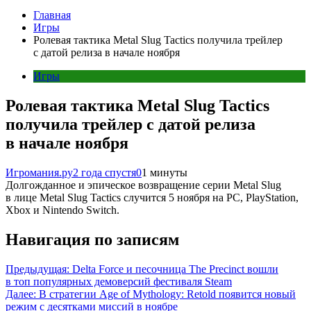
Главная
Игры
Ролевая тактика Metal Slug Tactics получила трейлер
с датой релиза в начале ноября
Игры
Ролевая тактика Metal Slug Tactics
получила трейлер с датой релиза
в начале ноября
Игромания.ру
2 года спустя
0
1 минуты
Долгожданное и эпическое возвращение серии Metal Slug
в лице Metal Slug Tactics случится 5 ноября на PC, PlayStation,
Xbox и Nintendo Switch.
Навигация по записям
Предыдущая:
Delta Force и песочница The Precinct вошли
в топ популярных демоверсий фестиваля Steam
Далее:
В стратегии Age of Mythology: Retold появится новый
режим с десятками миссий в ноябре