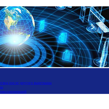
месяца после другого выигрыша
ли
ьтимиллионершей