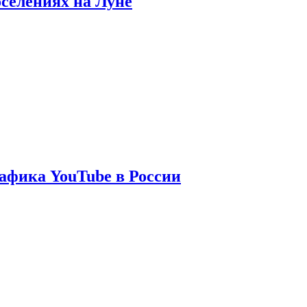
оселениях на Луне
афика YouTube в России