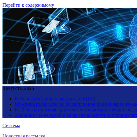
Перейти к содержимому
8 августа, 2026
В Анапе объявили угрозу атаки БПЛА
Мужчина разбогател на 80 миллионов рублей через два 
В 2026 году россиян ждут еще две короткие рабочие неде
Женщина увидела рай и ад на грани смерти и стала мул
Система
Новостная рассылка