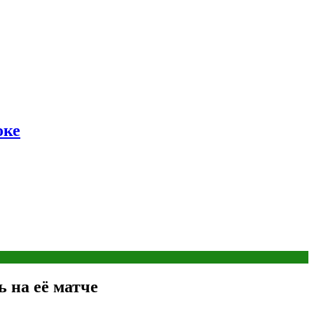
оке
ь на её матче