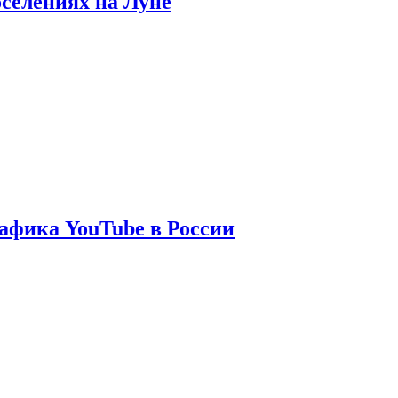
оселениях на Луне
афика YouTube в России