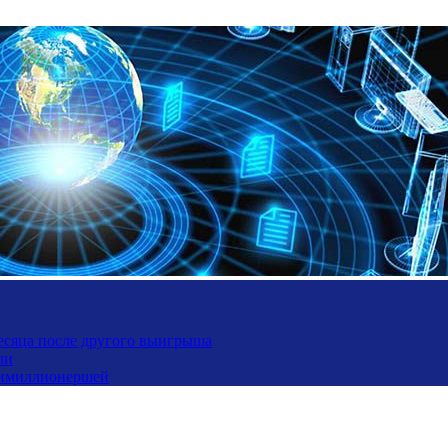
месяца после другого выигрыша
ли
ьтимиллионершей