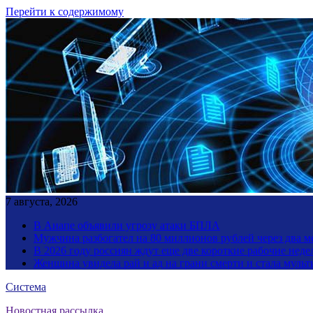
Перейти к содержимому
7 августа, 2026
В Анапе объявили угрозу атаки БПЛА
Мужчина разбогател на 80 миллионов рублей через два 
В 2026 году россиян ждут еще две короткие рабочие неде
Женщина увидела рай и ад на грани смерти и стала мул
Система
Новостная рассылка