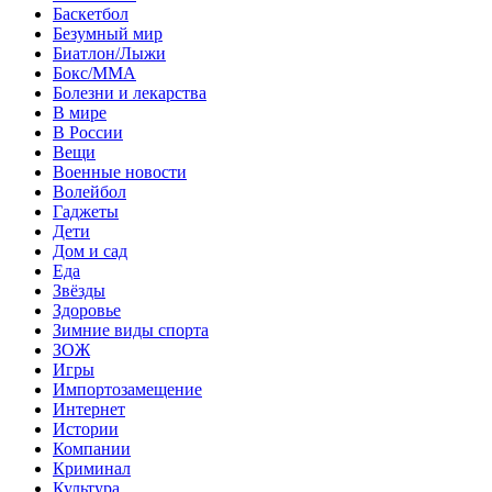
Баскетбол
Безумный мир
Биатлон/Лыжи
Бокс/MMA
Болезни и лекарства
В мире
В России
Вещи
Военные новости
Волейбол
Гаджеты
Дети
Дом и сад
Еда
Звёзды
Здоровье
Зимние виды спорта
ЗОЖ
Игры
Импортозамещение
Интернет
Истории
Компании
Криминал
Культура