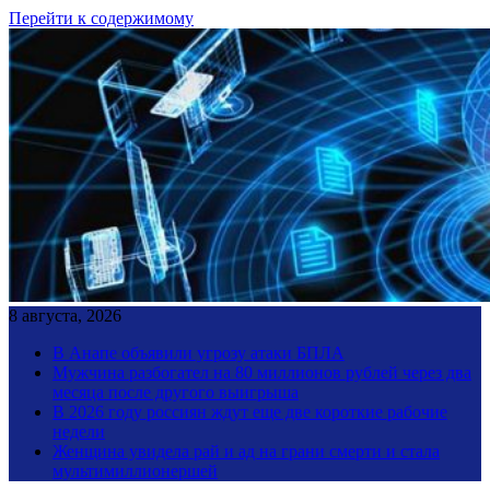
Перейти к содержимому
8 августа, 2026
В Анапе объявили угрозу атаки БПЛА
Мужчина разбогател на 80 миллионов рублей через два
месяца после другого выигрыша
В 2026 году россиян ждут еще две короткие рабочие
недели
Женщина увидела рай и ад на грани смерти и стала
мультимиллионершей