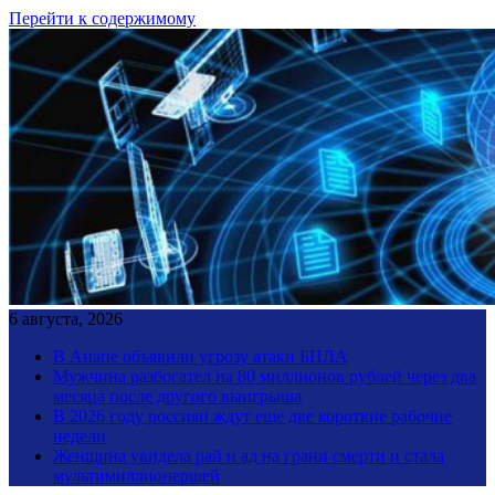
Перейти к содержимому
6 августа, 2026
В Анапе объявили угрозу атаки БПЛА
Мужчина разбогател на 80 миллионов рублей через два
месяца после другого выигрыша
В 2026 году россиян ждут еще две короткие рабочие
недели
Женщина увидела рай и ад на грани смерти и стала
мультимиллионершей