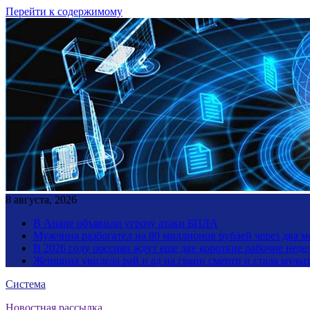
Перейти к содержимому
8 августа, 2026
В Анапе объявили угрозу атаки БПЛА
Мужчина разбогател на 80 миллионов рублей через два 
В 2026 году россиян ждут еще две короткие рабочие неде
Женщина увидела рай и ад на грани смерти и стала мул
Система
Новостная рассылка