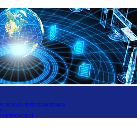
месяца после другого выигрыша
ли
ьтимиллионершей