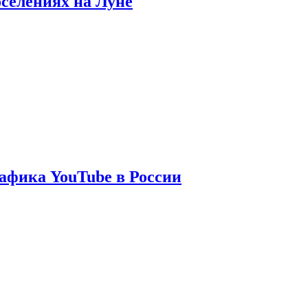
оселениях на Луне
афика YouTube в России