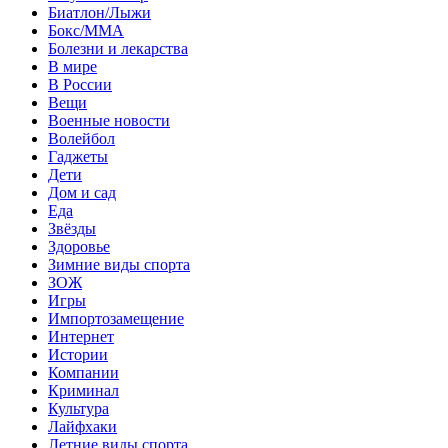
Биатлон/Лыжи
Бокс/MMA
Болезни и лекарства
В мире
В России
Вещи
Военные новости
Волейбол
Гаджеты
Дети
Дом и сад
Еда
Звёзды
Здоровье
Зимние виды спорта
ЗОЖ
Игры
Импортозамещение
Интернет
Истории
Компании
Криминал
Культура
Лайфхаки
Летние виды спорта