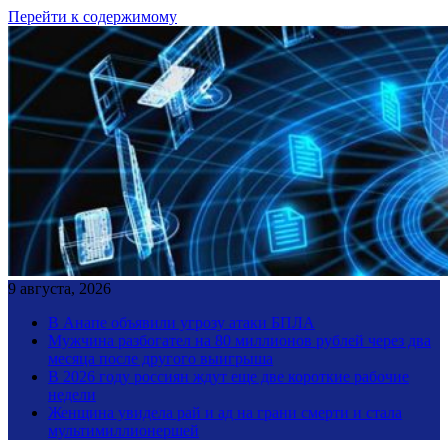
Перейти к содержимому
9 августа, 2026
В Анапе объявили угрозу атаки БПЛА
Мужчина разбогател на 80 миллионов рублей через два
месяца после другого выигрыша
В 2026 году россиян ждут еще две короткие рабочие
недели
Женщина увидела рай и ад на грани смерти и стала
мультимиллионершей