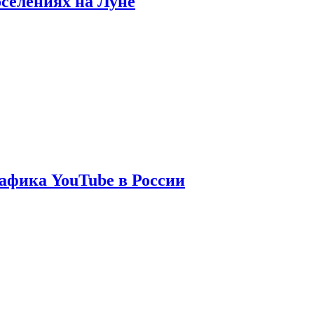
оселениях на Луне
афика YouTube в России