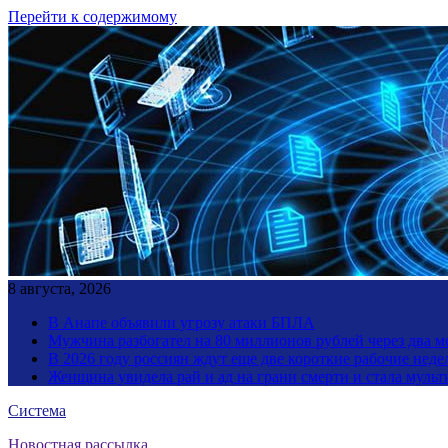
Перейти к содержимому
8 августа, 2026
В Анапе объявили угрозу атаки БПЛА
Мужчина разбогател на 80 миллионов рублей через два 
В 2026 году россиян ждут еще две короткие рабочие неде
Женщина увидела рай и ад на грани смерти и стала мул
Система
Новостная рассылка