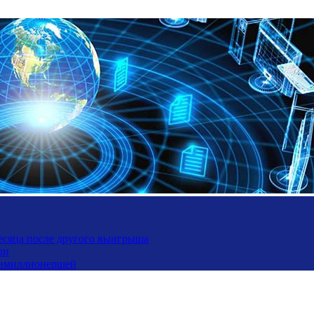
месяца после другого выигрыша
ли
ьтимиллионершей