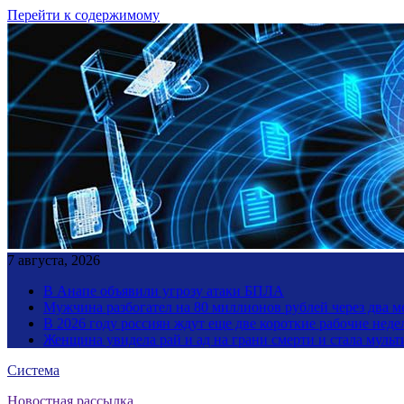
Перейти к содержимому
7 августа, 2026
В Анапе объявили угрозу атаки БПЛА
Мужчина разбогател на 80 миллионов рублей через два 
В 2026 году россиян ждут еще две короткие рабочие неде
Женщина увидела рай и ад на грани смерти и стала мул
Система
Новостная рассылка