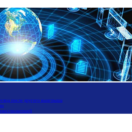
месяца после другого выигрыша
ли
ьтимиллионершей