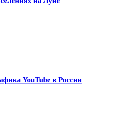
оселениях на Луне
афика YouTube в России