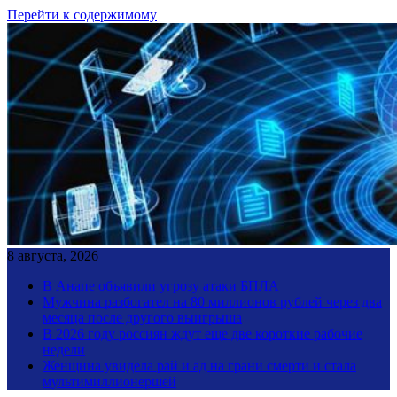
Перейти к содержимому
8 августа, 2026
В Анапе объявили угрозу атаки БПЛА
Мужчина разбогател на 80 миллионов рублей через два
месяца после другого выигрыша
В 2026 году россиян ждут еще две короткие рабочие
недели
Женщина увидела рай и ад на грани смерти и стала
мультимиллионершей