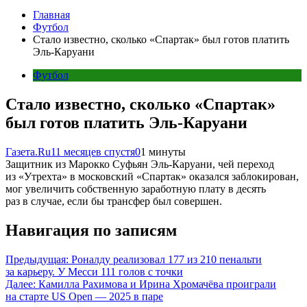
Главная
Футбол
Стало известно, сколько «Спартак» был готов платить
Эль-Каруани
Футбол
Стало известно, сколько «Спартак»
был готов платить Эль-Каруани
Газета.Ru
11 месяцев спустя
0
1 минуты
Защитник из Марокко Суфьян Эль-Каруани, чей переход
из «Утрехта» в московский «Спартак» оказался заблокирован,
мог увеличить собственную заработную плату в десять
раз в случае, если бы трансфер был совершен.
Навигация по записям
Предыдущая:
Роналду реализовал 177 из 210 пенальти
за карьеру. У Месси 111 голов с точки
Далее:
Камилла Рахимова и Ирина Хромачёва проиграли
на старте US Open — 2025 в паре