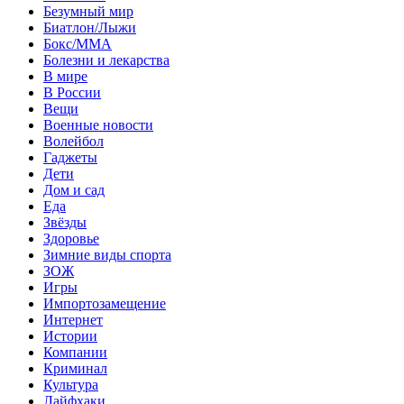
Безумный мир
Биатлон/Лыжи
Бокс/MMA
Болезни и лекарства
В мире
В России
Вещи
Военные новости
Волейбол
Гаджеты
Дети
Дом и сад
Еда
Звёзды
Здоровье
Зимние виды спорта
ЗОЖ
Игры
Импортозамещение
Интернет
Истории
Компании
Криминал
Культура
Лайфхаки