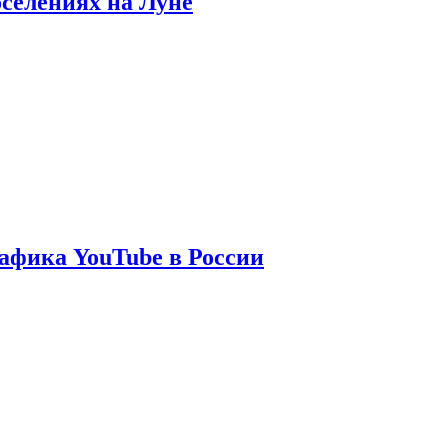
оселениях на Луне
афика YouTube в России