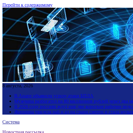
Перейти к содержимому
8 августа, 2026
В Анапе объявили угрозу атаки БПЛА
Мужчина разбогател на 80 миллионов рублей через два 
В 2026 году россиян ждут еще две короткие рабочие неде
Женщина увидела рай и ад на грани смерти и стала мул
Система
Новостная рассылка