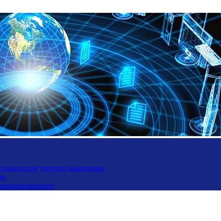
месяца после другого выигрыша
ли
ьтимиллионершей