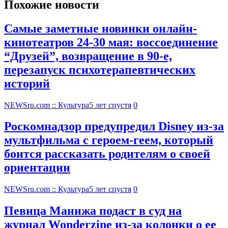
Похожие новости
Самые заметные новинки онлайн-
кинотеатров 24-30 мая: воссоединение
“Друзей”, возвращение в 90-е,
перезапуск психотерапевтических
историй
NEWSru.com :: Культура
5 лет спустя
0
Роскомнадзор предупредил Disney из-за
мультфильма c героем-геем, который
боится рассказать родителям о своей
ориентации
NEWSru.com :: Культура
5 лет спустя
0
Певица Манижа подаст в суд на
журнал Wonderzine из-за колонки о ее