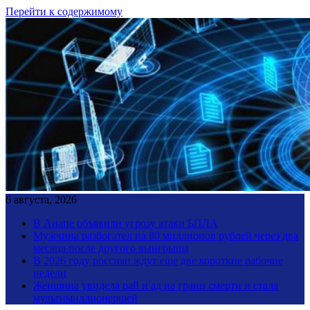
Перейти к содержимому
6 августа, 2026
В Анапе объявили угрозу атаки БПЛА
Мужчина разбогател на 80 миллионов рублей через два
месяца после другого выигрыша
В 2026 году россиян ждут еще две короткие рабочие
недели
Женщина увидела рай и ад на грани смерти и стала
мультимиллионершей