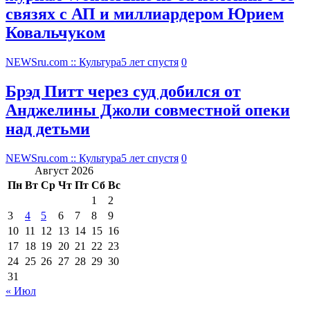
связях с АП и миллиардером Юрием
Ковальчуком
NEWSru.com :: Культура
5 лет спустя
0
Брэд Питт через суд добился от
Анджелины Джоли совместной опеки
над детьми
NEWSru.com :: Культура
5 лет спустя
0
Август 2026
Пн
Вт
Ср
Чт
Пт
Сб
Вс
1
2
3
4
5
6
7
8
9
10
11
12
13
14
15
16
17
18
19
20
21
22
23
24
25
26
27
28
29
30
31
« Июл