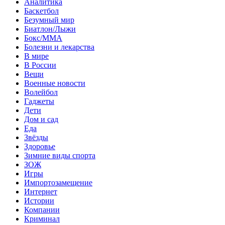
Аналитика
Баскетбол
Безумный мир
Биатлон/Лыжи
Бокс/MMA
Болезни и лекарства
В мире
В России
Вещи
Военные новости
Волейбол
Гаджеты
Дети
Дом и сад
Еда
Звёзды
Здоровье
Зимние виды спорта
ЗОЖ
Игры
Импортозамещение
Интернет
Истории
Компании
Криминал