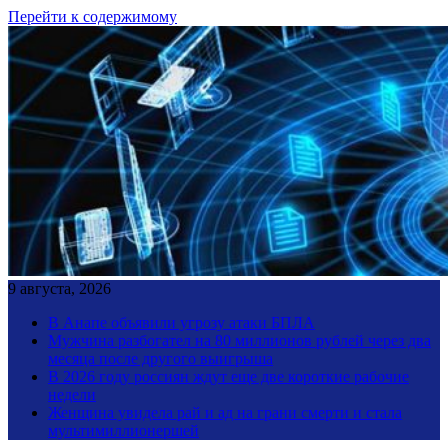
Перейти к содержимому
9 августа, 2026
В Анапе объявили угрозу атаки БПЛА
Мужчина разбогател на 80 миллионов рублей через два
месяца после другого выигрыша
В 2026 году россиян ждут еще две короткие рабочие
недели
Женщина увидела рай и ад на грани смерти и стала
мультимиллионершей