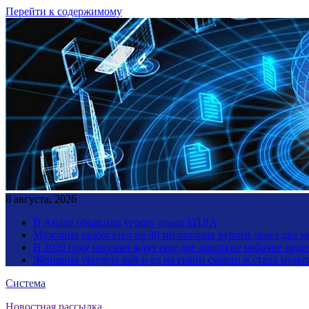
Перейти к содержимому
8 августа, 2026
В Анапе объявили угрозу атаки БПЛА
Мужчина разбогател на 80 миллионов рублей через два 
В 2026 году россиян ждут еще две короткие рабочие неде
Женщина увидела рай и ад на грани смерти и стала мул
Система
Новостная рассылка