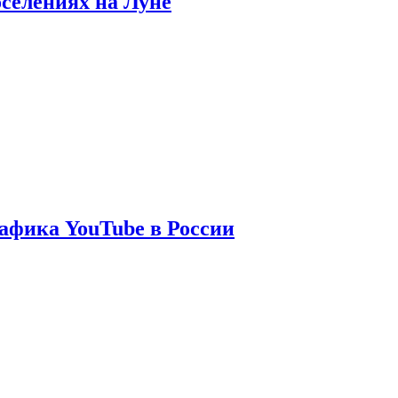
оселениях на Луне
афика YouTube в России