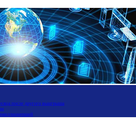
месяца после другого выигрыша
ли
ьтимиллионершей