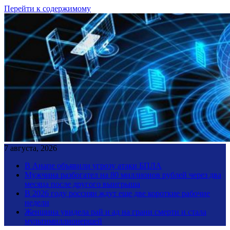
Перейти к содержимому
7 августа, 2026
В Анапе объявили угрозу атаки БПЛА
Мужчина разбогател на 80 миллионов рублей через два
месяца после другого выигрыша
В 2026 году россиян ждут еще две короткие рабочие
недели
Женщина увидела рай и ад на грани смерти и стала
мультимиллионершей