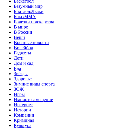
Баскетбол
Безумный мир
Биатлон/Лыжи
Бокс/MMA
Болезни и лекарства
В мире
В России
Вещи
Военные новости
Волейбол
Гаджеты
Дети
Дом и сад
Еда
Звёзды
Здоровье
Зимние виды спорта
ЗОЖ
Игры
Импортозамещение
Интернет
Истории
Компании
Криминал
Культура