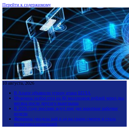
Перейти к содержимому
10 августа, 2026
В Анапе объявили угрозу атаки БПЛА
Мужчина разбогател на 80 миллионов рублей через два
месяца после другого выигрыша
В 2026 году россиян ждут еще две короткие рабочие
недели
Женщина увидела рай и ад на грани смерти и стала
мультимиллионершей