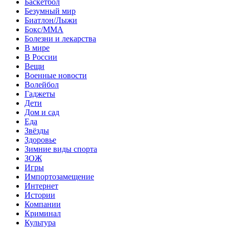
Баскетбол
Безумный мир
Биатлон/Лыжи
Бокс/MMA
Болезни и лекарства
В мире
В России
Вещи
Военные новости
Волейбол
Гаджеты
Дети
Дом и сад
Еда
Звёзды
Здоровье
Зимние виды спорта
ЗОЖ
Игры
Импортозамещение
Интернет
Истории
Компании
Криминал
Культура