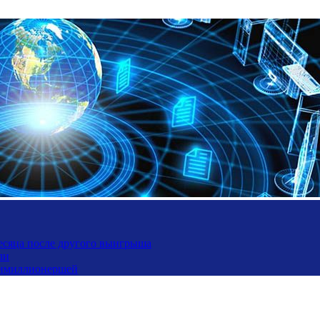
месяца после другого выигрыша
ли
ьтимиллионершей