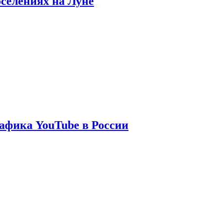
оселениях на Луне
афика YouTube в России