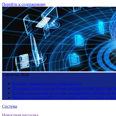
Перейти к содержимому
7 августа, 2026
В Анапе объявили угрозу атаки БПЛА
Мужчина разбогател на 80 миллионов рублей через два 
В 2026 году россиян ждут еще две короткие рабочие неде
Женщина увидела рай и ад на грани смерти и стала мул
Система
Новостная рассылка