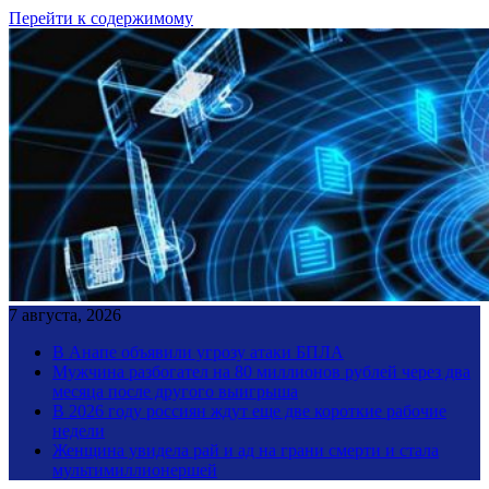
Перейти к содержимому
7 августа, 2026
В Анапе объявили угрозу атаки БПЛА
Мужчина разбогател на 80 миллионов рублей через два
месяца после другого выигрыша
В 2026 году россиян ждут еще две короткие рабочие
недели
Женщина увидела рай и ад на грани смерти и стала
мультимиллионершей