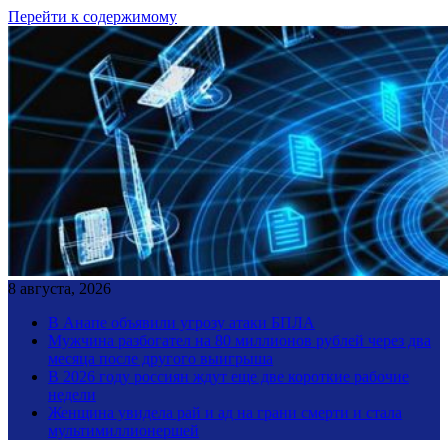
Перейти к содержимому
8 августа, 2026
В Анапе объявили угрозу атаки БПЛА
Мужчина разбогател на 80 миллионов рублей через два
месяца после другого выигрыша
В 2026 году россиян ждут еще две короткие рабочие
недели
Женщина увидела рай и ад на грани смерти и стала
мультимиллионершей