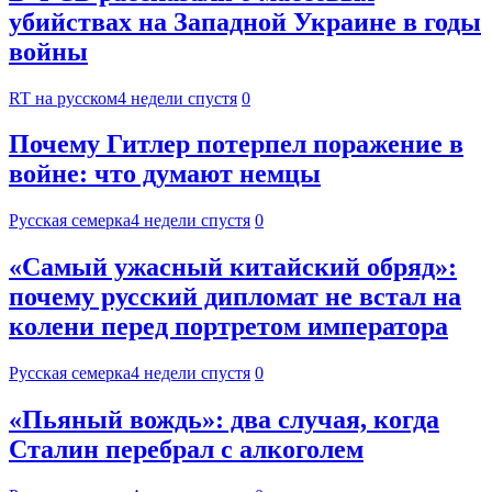
убийствах на Западной Украине в годы
войны
RT на русском
4 недели спустя
0
Почему Гитлер потерпел поражение в
войне: что думают немцы
Русская семерка
4 недели спустя
0
«Самый ужасный китайский обряд»:
почему русский дипломат не встал на
колени перед портретом императора
Русская семерка
4 недели спустя
0
«Пьяный вождь»: два случая, когда
Сталин перебрал с алкоголем