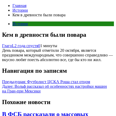
Главная
Истории
Кем в древности были повара
Истории
Кем в древности были повара
ГлагоL
2 года спустя
0
1 минуты
День повара, который отметили 20 октября, является
праздником международным, что совершенно справедливо —
вкусно любят поесть абсолютно все, где бы кто ни жил.
Навигация по записям
Предыдущая:
Футболист ЦСКА Роша стал отцом
Далее:
Вольф рассказал об особенностях настройки машин
на Гран-при Мексики
Похожие новости
В ФСБ рассказали о массовых