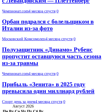
с Левандовским — Плеттенберг
Чемпионат.com
4 месяца спустя
0
Орбан подрался с болельщиком в
Италии из-за фото
Московский Комсомолец
4 месяца спустя
0
Полузащитник «Динамо» Рубенс
пропустит оставшуюся часть сезона
из-за травмы
Чемпионат.com
4 месяца спустя
0
Прибыль «Зенита» в 2025 году
превысила один миллиард рублей
Спорт день за днем
4 месяца спустя
0
Август 2026
Пн
Вт
Ср
Чт
Пт
Сб
Вс