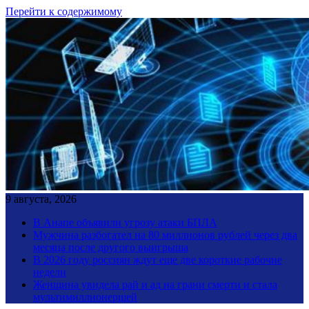
Перейти к содержимому
9 августа, 2026
В Анапе объявили угрозу атаки БПЛА
Мужчина разбогател на 80 миллионов рублей через два
месяца после другого выигрыша
В 2026 году россиян ждут еще две короткие рабочие
недели
Женщина увидела рай и ад на грани смерти и стала
мультимиллионершей