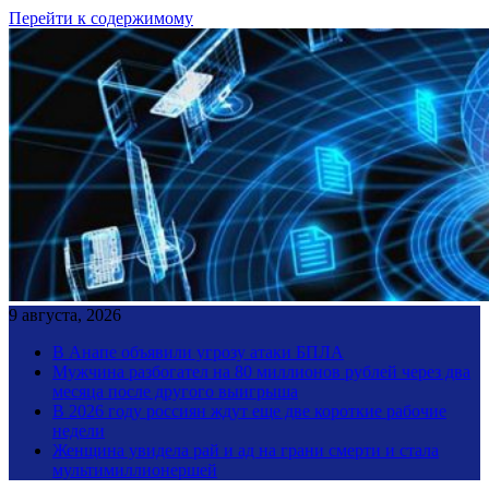
Перейти к содержимому
9 августа, 2026
В Анапе объявили угрозу атаки БПЛА
Мужчина разбогател на 80 миллионов рублей через два
месяца после другого выигрыша
В 2026 году россиян ждут еще две короткие рабочие
недели
Женщина увидела рай и ад на грани смерти и стала
мультимиллионершей