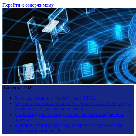
Перейти к содержимому
9 августа, 2026
В Анапе объявили угрозу атаки БПЛА
Мужчина разбогател на 80 миллионов рублей через два
месяца после другого выигрыша
В 2026 году россиян ждут еще две короткие рабочие
недели
Женщина увидела рай и ад на грани смерти и стала
мультимиллионершей