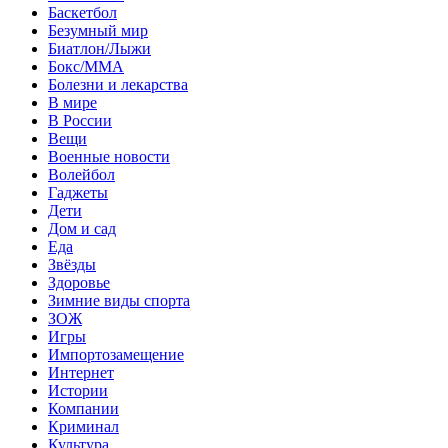
Баскетбол
Безумный мир
Биатлон/Лыжи
Бокс/MMA
Болезни и лекарства
В мире
В России
Вещи
Военные новости
Волейбол
Гаджеты
Дети
Дом и сад
Еда
Звёзды
Здоровье
Зимние виды спорта
ЗОЖ
Игры
Импортозамещение
Интернет
Истории
Компании
Криминал
Культура