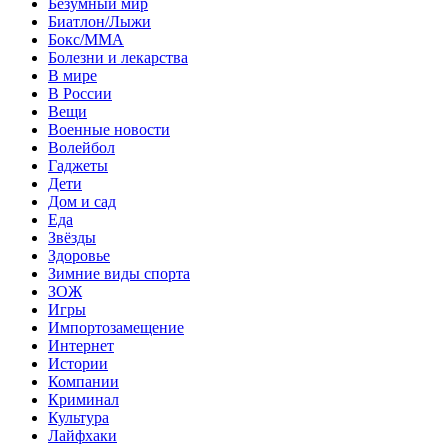
Безумный мир
Биатлон/Лыжи
Бокс/MMA
Болезни и лекарства
В мире
В России
Вещи
Военные новости
Волейбол
Гаджеты
Дети
Дом и сад
Еда
Звёзды
Здоровье
Зимние виды спорта
ЗОЖ
Игры
Импортозамещение
Интернет
Истории
Компании
Криминал
Культура
Лайфхаки