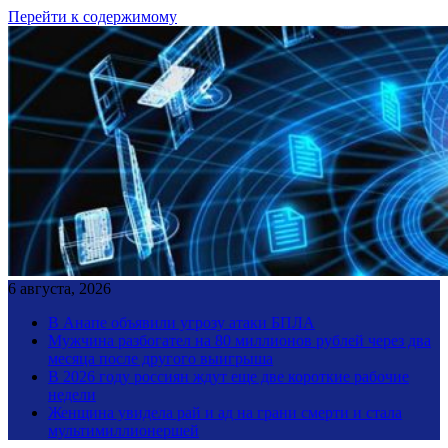
Перейти к содержимому
6 августа, 2026
В Анапе объявили угрозу атаки БПЛА
Мужчина разбогател на 80 миллионов рублей через два
месяца после другого выигрыша
В 2026 году россиян ждут еще две короткие рабочие
недели
Женщина увидела рай и ад на грани смерти и стала
мультимиллионершей