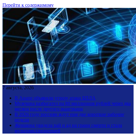
Перейти к содержимому
7 августа, 2026
В Анапе объявили угрозу атаки БПЛА
Мужчина разбогател на 80 миллионов рублей через два
месяца после другого выигрыша
В 2026 году россиян ждут еще две короткие рабочие
недели
Женщина увидела рай и ад на грани смерти и стала
мультимиллионершей