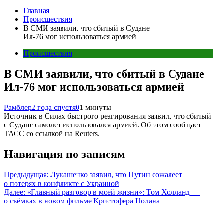
Главная
Происшествия
В СМИ заявили, что сбитый в Судане
Ил-76 мог использоваться армией
Происшествия
В СМИ заявили, что сбитый в Судане
Ил-76 мог использоваться армией
Рамблер
2 года спустя
0
1 минуты
Источник в Силах быстрого реагирования заявил, что сбитый
с Судане самолет использовался армией. Об этом сообщает
ТАСС со ссылкой на Reuters.
Навигация по записям
Предыдущая:
Лукашенко заявил, что Путин сожалеет
о потерях в конфликте с Украиной
Далее:
«Главный разговор в моей жизни»: Том Холланд —
о съёмках в новом фильме Кристофера Нолана